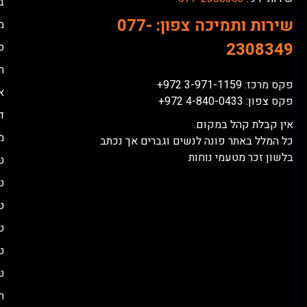
ב
שירות ותמיכה צפון:
077-
מ
2308349
ס
ח
פקס מרכז: 3-971-1159 972+
א
פקס צפון: 4-840-0433 972+
דל
אין קבלת קהל במקום.
מ
כל המלל באתר פונה לנשים וגברים אך נכתב
בלשון זכר מטעמי נוחות
ט
ט
ט
ט
ט
ט
ה