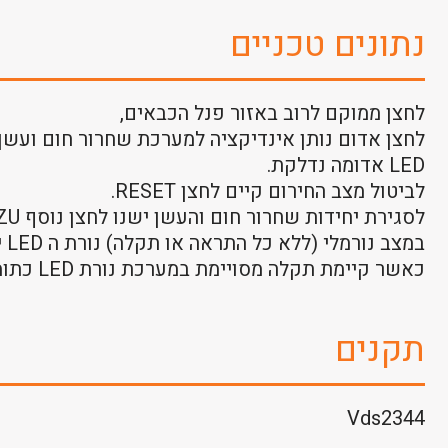
נתונים טכניים
לחצן ממוקם לרוב באזור פנל הכבאים,
לחצן אדום נותן אינדיקציה למערכת שחרור חום ועשן
LED אדומה נדלקת.
לביטול מצב החירום קיים לחצן RESET.
לסגירת יחידות שחרור חום והעשן ישנו לחצן נוסף ZU.
במצב נורמלי (ללא כל התראה או תקלה) נורת ה LED ירוקה תדלוק בסימון OK.
כאשר קיימת תקלה מסויימת במערכת נורת LED כתומה תדלוק ותתן אינדיקציה שיש לבדוק את המערכת.
תקנים
Vds2344