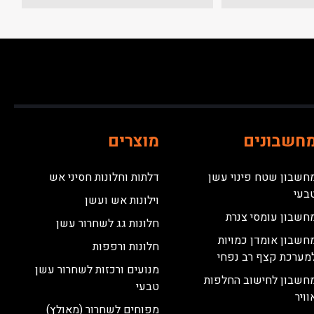
חשבונים
מוצרים
חשבון שטח פינוי עשן
דלתות וחלונות חסיני אש
בעי
וילונות אש ועשן
חשבון עומסי צנרת
חלונות גג לשחרור עשן
חשבון אומדן כמויות
חלונות ורפפות
מערכת קצף רב נפחי
מנועים ורכזות לשחרור עשן
חשבון לחישוב החלפות
טבעי
וויר
מפוחים לשחרור (מאולץ)