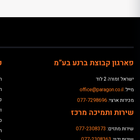
פארגון קבוצת ברנע בע”מ
כ
ישראל זמורה 2 לוד
ח
ר
מייל:
office@paragon.co.il
כ
מכירות ארצי:
077-7298696
ו
שירות ותמיכה מרכז
ס
שירות מתזים:
077-2308373
ת
שירות ידני:
077-2308363