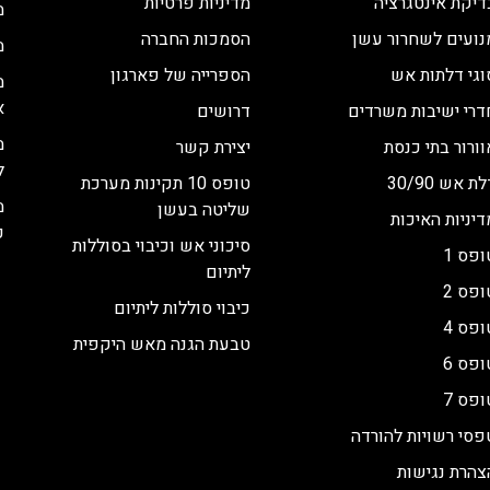
דיקת אינטגרציה
מדיניות פרטיות
מ
נועים לשחרור עשן
הסמכות החברה
מ
וגי דלתות אש
הספרייה של פארגון
מ
א
דרי ישיבות משרדים
דרושים
מ
וורור בתי כנסת
יצירת קשר
ל
ת אש 30/90
טופס 10 תקינות מערכת
מ
שליטה בעשן
דיניות האיכות
כ
סיכוני אש וכיבוי בסוללות
ופס 1
ליתיום
ופס 2
כיבוי סוללות ליתיום
ופס 4
טבעת הגנה מאש היקפית
ופס 6
ופס 7
פסי רשויות להורדה
צהרת נגישות