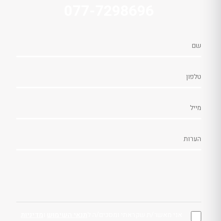
077-7298696
אני מאשר/ת שקראתי ומסכים/ה ל
תנאי השימוש
ו
מדיניות