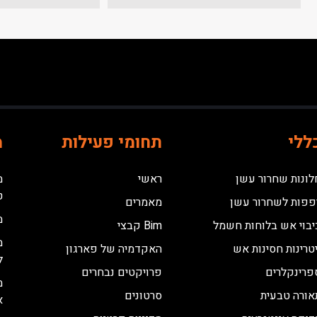
ללי
תחומי פעילות
מ
לונות שחרור עשן
ראשי
מ
ט
פפות לשחרור עשן
מאמרים
מ
יבוי אש בלוחות חשמל
Bim קבצי
מ
יטרינות חסינות אש
האקדמיה של פארגון
ל
פרינקלרים
פרויקטים נבחרים
מ
אורה טבעית
סרטונים
א