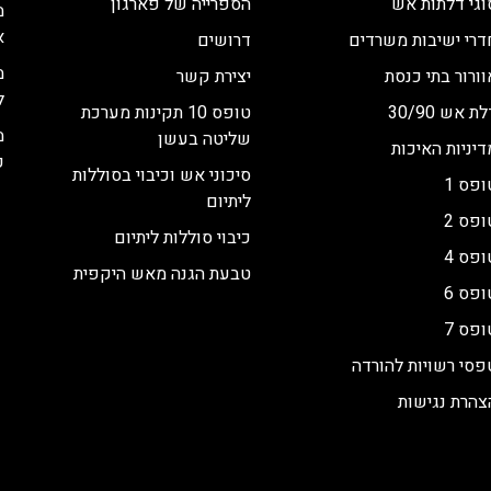
וגי דלתות אש
הספרייה של פארגון
מ
א
דרי ישיבות משרדים
דרושים
מ
וורור בתי כנסת
יצירת קשר
ל
ת אש 30/90
טופס 10 תקינות מערכת
מ
שליטה בעשן
דיניות האיכות
כ
סיכוני אש וכיבוי בסוללות
ופס 1
ליתיום
ופס 2
כיבוי סוללות ליתיום
ופס 4
טבעת הגנה מאש היקפית
ופס 6
ופס 7
פסי רשויות להורדה
צהרת נגישות