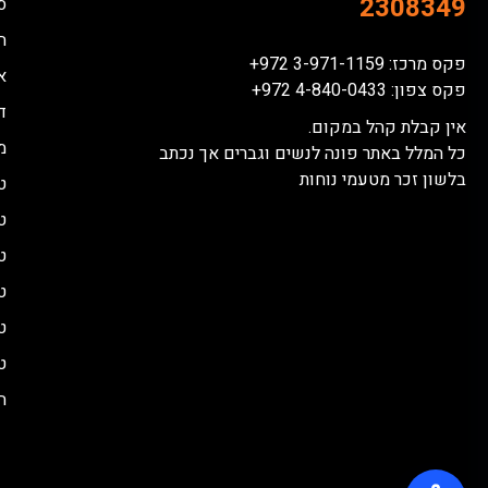
2308349
ס
ח
פקס מרכז: 3-971-1159 972+
א
פקס צפון: 4-840-0433 972+
דל
אין קבלת קהל במקום.
מ
כל המלל באתר פונה לנשים וגברים אך נכתב
בלשון זכר מטעמי נוחות
ט
ט
ט
ט
ט
ט
ה