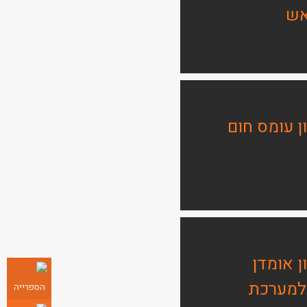
אש
 עומס חום
 אומדן
למערכת
הספרייה