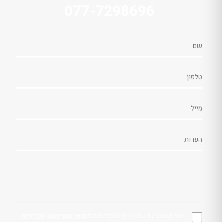
077-7298696
אני מאשר/ת שקראתי ומסכים/ה ל
תנאי השימוש
ו
מדיניות