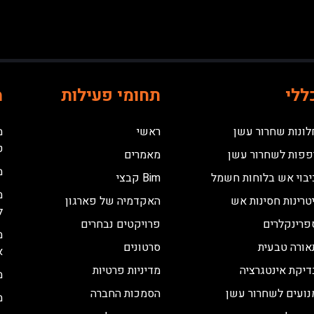
ללי
תחומי פעילות
מ
לונות שחרור עשן
ראשי
מ
ט
פפות לשחרור עשן
מאמרים
מ
יבוי אש בלוחות חשמל
Bim קבצי
מ
יטרינות חסינות אש
האקדמיה של פארגון
ל
פרינקלרים
פרויקטים נבחרים
מ
אורה טבעית
סרטונים
א
דיקת אינטגרציה
מדיניות פרטיות
מ
נועים לשחרור עשן
הסמכות החברה
מ