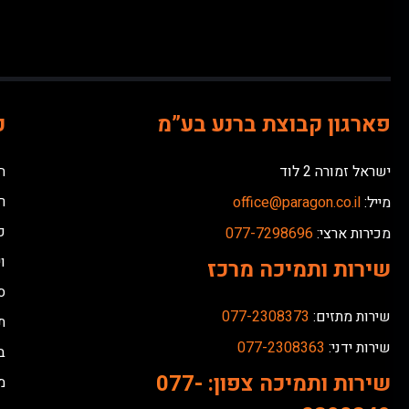
פארגון קבוצת ברנע בע”מ
כ
ישראל זמורה 2 לוד
ח
ר
מייל:
office@paragon.co.il
כ
מכירות ארצי:
077-7298696
ו
שירות ותמיכה מרכז
ס
שירות מתזים:
077-2308373
ת
שירות ידני:
077-2308363
ב
שירות ותמיכה צפון:
077-
מ