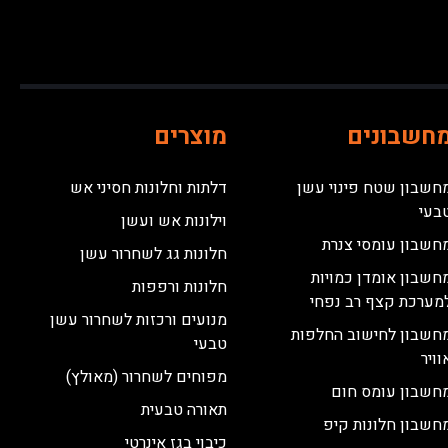
חשבונים
מוצרים
חשבון שטח פינוי עשן
דלתות וחלונות חסיני אש
בעי
וילונות אש ועשן
חשבון עומסי צנרת
חלונות גג לשחרור עשן
חשבון אומדן כמויות
חלונות ורפפות
מערכת קצף רב נפחי
מנועים ורכזות לשחרור עשן
חשבון לחישוב החלפות
טבעי
וויר
מפוחים לשחרור (מאולץ)
חשבון עומס חום
תאורה טבעית
חשבון חלונות קיפ
כיבוי בגז אינרטי