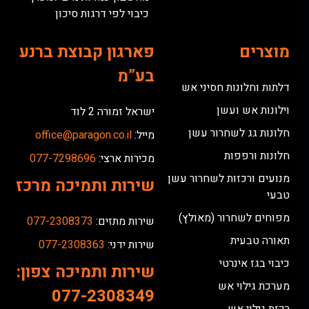
כיבוי לפי דרגות סיכון
מוצרים
פארגון קבוצת ברנע
בע”מ
דלתות וחלונות חסיני אש
וילונות אש ועשן
ישראל זמורה 2 לוד
חלונות גג לשחרור עשן
מייל:
office@paragon.co.il
חלונות ורפפות
מכירות ארצי:
077-7298696
מנועים ורכזות לשחרור עשן
שירות ותמיכה מרכז
טבעי
מפוחים לשחרור (מאולץ)
שירות מתזים:
077-2308373
תאורה טבעית
שירות ידני:
077-2308363
כיבוי בגז אינרטי
שירות ותמיכה צפון:
מערכת גילוי אש
077-2308349
רכזת גילוי אש