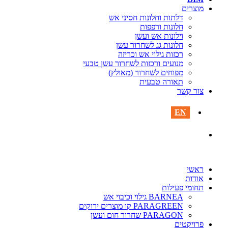
מוצרים‎
דלתות וחלונות חסיני אש
חלונות ורפפות
וילונות אש ועשן
חלונות גג לשחרור עשן
רכזות גילוי אש וכריזה
מנועים ורכזות לשחרור עשן טבעי
מפוחים לשחרור (מאולץ)
תאורה טבעית
צור קשר
EN
ראשי
אודות
תחומי פעילות
BARNEA גילוי וכיבוי אש
PARAGREEN קו מוצרים ירוקים
PARAGON שחרור חום ועשן
פרויקטים