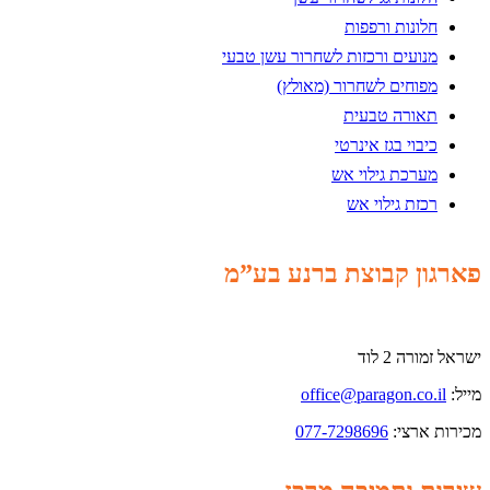
חלונות ורפפות
מנועים ורכזות לשחרור עשן טבעי
מפוחים לשחרור (מאולץ)
תאורה טבעית
כיבוי בגז אינרטי
מערכת גילוי אש
רכזת גילוי אש
פארגון קבוצת ברנע בע”מ
ישראל זמורה 2 לוד
מייל:
office@paragon.co.il
מכירות ארצי:
077-7298696