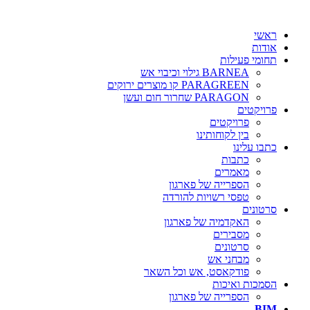
ראשי
אודות
תחומי פעילות
BARNEA גילוי וכיבוי אש
PARAGREEN קו מוצרים ירוקים
PARAGON שחרור חום ועשן
פרויקטים
פרויקטים
בין לקוחותינו
כתבו עלינו
כתבות
מאמרים
הספרייה של פארגון
טפסי רשויות להורדה
סרטונים
האקדמיה של פארגון
מסבירים
סרטונים
מבחני אש
פודקאסט, אש וכל השאר
הסמכות ואיכות
הספרייה של פארגון
BIM