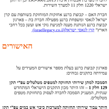
לחברה מערכת אבטחת איכות ISO-9001:2015 וכן תו תקן
ישראלי 1220 חלק 11 למערך השירות.
חברת האם – קבוצת ברנע אחזקות המוחזקת בשותפת עם קרן
ישראל לגאסי ומשפחת ברנע מפעילה חברת בת – פארגון
קבוצת ברנע הנותנת מענה למניעת נזקי אש ועשן בכל רחבי
הארץ”
קרן לגאסי ישראל
(israellegacy.co.il)
האישורים
פארגון קבוצת ברנע בעלת מספר אישורים המעידים על
עמידתה בתקנים גבוהים:
הסמכה למתן שירותי תחזוקה למטפים מטלטלים עפ”י תקן
129 חלק 1
– זהו היתר מכון התקנים הישראלי המתחדש
שנתית, המעניק הסמכה לחברה לעסוק בתחזוקת מטפים
מטלטלים.
היתר עבור שירותי תחזוקה למערכות כיבוי אש במים עפ”י תקן