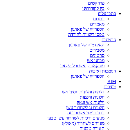
פרויקטים
בין לקוחותינו
כתבו עלינו
כתבות
מאמרים
הספרייה של פארגון
טפסי רשויות להורדה
סרטונים
האקדמיה של פארגון
מסבירים
סרטונים
מבחני אש
פודקאסט, אש וכל השאר
הסמכות ואיכות
הספרייה של פארגון
BIM
מוצרים‎
דלתות וחלונות חסיני אש
חלונות ורפפות
וילונות אש ועשן
חלונות גג לשחרור עשן
רכזות גילוי אש וכריזה
מנועים ורכזות לשחרור עשן טבעי
מפוחים לשחרור (מאולץ)
תאורה טבעית