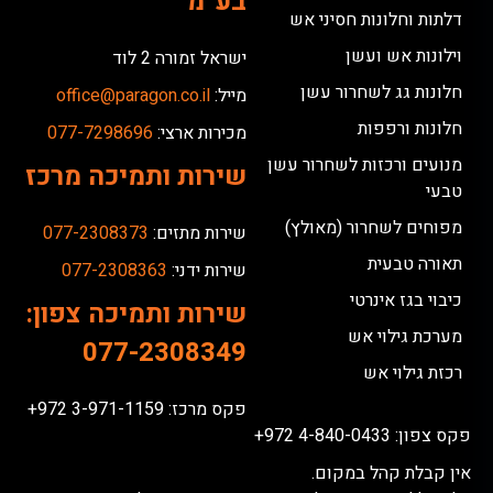
בע”מ
דלתות וחלונות חסיני אש
וילונות אש ועשן
ישראל זמורה 2 לוד
חלונות גג לשחרור עשן
מייל:
office@paragon.co.il
חלונות ורפפות
מכירות ארצי:
077-7298696
מנועים ורכזות לשחרור עשן
שירות ותמיכה מרכז
טבעי
מפוחים לשחרור (מאולץ)
שירות מתזים:
077-2308373
תאורה טבעית
שירות ידני:
077-2308363
כיבוי בגז אינרטי
שירות ותמיכה צפון:
מערכת גילוי אש
077-2308349
רכזת גילוי אש
פקס מרכז: 3-971-1159 972+
פקס צפון: 4-840-0433 972+
אין קבלת קהל במקום.