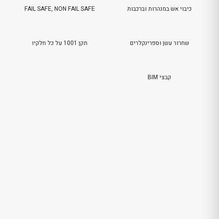
א
כיבוי אש במנהרות וברכבות
FAIL SAFE, NON FAIL SAFE
ה
שחרור עשן וספרינקלרים
תקן 1001 על כל חלקיו
ו
נ
קבצי BIM
א
ב
א
ה
ו
מ