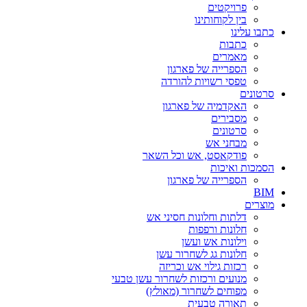
פרויקטים
בין לקוחותינו
כתבו עלינו
כתבות
מאמרים
הספרייה של פארגון
טפסי רשויות להורדה
סרטונים
האקדמיה של פארגון
מסבירים
סרטונים
מבחני אש
פודקאסט, אש וכל השאר
הסמכות ואיכות
הספרייה של פארגון
BIM
מוצרים‎
דלתות וחלונות חסיני אש
חלונות ורפפות
וילונות אש ועשן
חלונות גג לשחרור עשן
רכזות גילוי אש וכריזה
מנועים ורכזות לשחרור עשן טבעי
מפוחים לשחרור (מאולץ)
תאורה טבעית