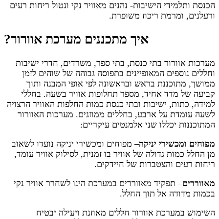
הכנסת ותלמידי הישיבות- נהנים מאוויר נקי ונטול ריחות רעים
ורעלנים, ומרמת ריכוז משופרת.
איך מתכננים מערכת אוורור?
מערכות אוורור בתי כנסת, בתי ספר, משרדים, חדרי ישיבות
וחללים נוספים המאופיינים בתפוסה גבוהה של שוהים לזמן
ממושך, מתוכננת בראש ובראשונה לפי אופי המבנה ותוך
קביעה של מדד אחיד, מספר תחלופות אוויר בשעה. בחללי
למידה, כתות, ישיבות ובתי כנסת כמות החלפות האוויר הרצויה
לשעה עומדת על ארבע, בחללים ממוזגים. מערכות האוורור
המתוכננות יכללו שני אלמנטים עיקריים:
מפוחים ומכשירי יניקה
– מפוחים ומכשירי יניקה נועדו לשאוב
מן החלל כמות גדולה של אוויר בו זמנית, לסילוק אוויר עומד,
ריחות רעים והצטברות של חיידקים.
מאווררים
– תפקיד מאווררים במערכת הינו לשחרר אוויר נקי
בכמות מדודה אל תוך החלל.
השימוש במערכת אוורור חללים מאוזנת ויעילה יבטיח