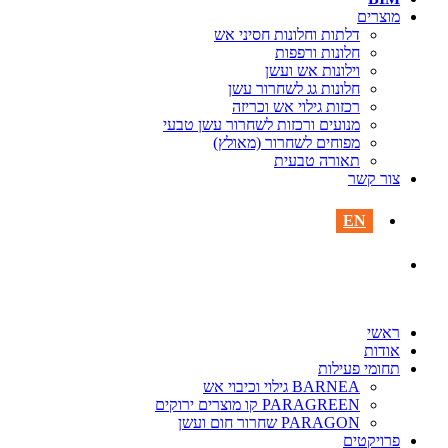
מוצרים‎
דלתות וחלונות חסיני אש
חלונות ורפפות
וילונות אש ועשן
חלונות גג לשחרור עשן
רכזות גילוי אש וכריזה
מנועים ורכזות לשחרור עשן טבעי
מפוחים לשחרור (מאולץ)
תאורה טבעית
צור קשר
EN
ראשי
אודות
תחומי פעילות
BARNEA גילוי וכיבוי אש
PARAGREEN קו מוצרים ירוקים
PARAGON שחרור חום ועשן
פרויקטים