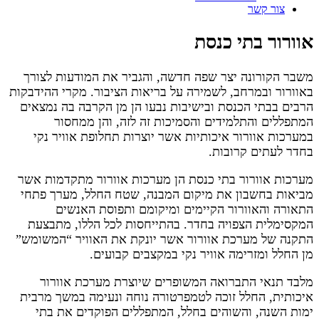
צור קשר
אוורור בתי כנסת
משבר הקורונה יצר שפה חדשה, והגביר את המודעות לצורך
באוורור ובמרחב, לשמירה על בריאות הציבור. מקרי ההידבקות
הרבים בבתי הכנסת ובישיבות נבעו הן מן הקרבה בה נמצאים
המתפללים והתלמידים והסמיכות זה לזה, והן ממחסור
במערכות אוורור איכותיות אשר יוצרות תחלופת אוויר נקי
בחדר לעתים קרובות.
מערכות אוורור בתי כנסת הן מערכות אוורור מתקדמות אשר
מביאות בחשבון את מיקום המבנה, שטח החלל, מערך פתחי
התאורה והאוורור הקיימים ומיקומם ותפוסת האנשים
המקסימלית הצפויה בחדר. בהתייחסות לכל הללו, מתבצעת
התקנה של מערכת אוורור אשר יונקת את האוויר “המשומש”
מן החלל ומזרימה אוויר נקי במקצבים קבועים.
מלבד תנאי התברואה המשופרים שיוצרת מערכת אוורור
איכותית, החלל זוכה לטמפרטורה נוחה ונעימה במשך מרבית
ימות השנה, והשוהים בחלל, המתפללים הפוקדים את בתי