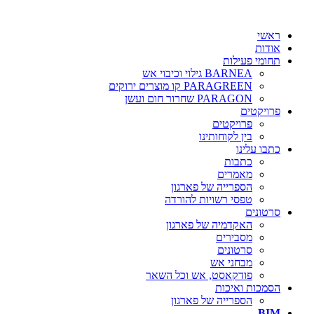
ראשי
אודות
תחומי פעילות
BARNEA גילוי וכיבוי אש
PARAGREEN קו מוצרים ירוקים
PARAGON שחרור חום ועשן
פרויקטים
פרויקטים
בין לקוחותינו
כתבו עלינו
כתבות
מאמרים
הספרייה של פארגון
טפסי רשויות להורדה
סרטונים
האקדמיה של פארגון
מסבירים
סרטונים
מבחני אש
פודקאסט, אש וכל השאר
הסמכות ואיכות
הספרייה של פארגון
BIM