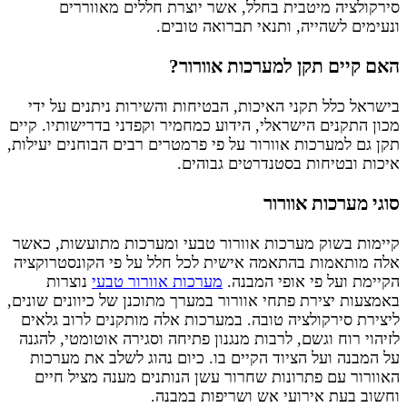
סירקולציה מיטבית בחלל, אשר יוצרת חללים מאווררים
ונעימים לשהייה, ותנאי תברואה טובים.
האם קיים תקן למערכות אוורור?
בישראל כלל תקני האיכות, הבטיחות והשירות ניתנים על ידי
מכון התקנים הישראלי, הידוע כמחמיר וקפדני בדרישותיו. קיים
תקן גם למערכות אוורור על פי פרמטרים רבים הבוחנים יעילות,
איכות ובטיחות בסטנדרטים גבוהים.
סוגי מערכות אוורור
קיימות בשוק מערכות אוורור טבעי ומערכות מתועשות, כאשר
אלה מותאמות בהתאמה אישית לכל חלל על פי הקונסטרוקציה
הקיימת ועל פי אופי המבנה.
מערכות אוורור טבעי
נוצרות
באמצעות יצירת פתחי אוורור במערך מתוכנן של כיוונים שונים,
ליצירת סירקולציה טובה. במערכות אלה מותקנים לרוב גלאים
לזיהוי רוח וגשם, לרבות מנגנון פתיחה וסגירה אוטומטי, להגנה
על המבנה ועל הציוד הקיים בו. כיום נהוג לשלב את מערכות
האוורור עם פתרונות שחרור עשן הנותנים מענה מציל חיים
וחשוב בעת אירועי אש ושריפות במבנה.