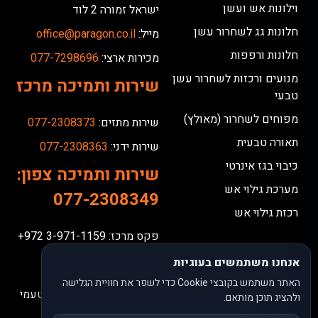
וילונות אש ועשן
ישראל זמורה 2 לוד
חלונות גג לשחרור עשן
מייל:
office@paragon.co.il
חלונות ורפפות
מכירות ארצי:
077-7298696
מנועים ורכזות לשחרור עשן
שירות ותמיכה מרכז
טבעי
מפוחים לשחרור (מאולץ)
שירות מתזים:
077-2308373
תאורה טבעית
שירות ידני:
077-2308363
כיבוי בגז אינרטי
שירות ותמיכה צפון:
מערכת גילוי אש
077-2308349
רכזת גילוי אש
פקס מרכז: 3-971-1159 972+
פקס צפון: 4-840-0433 972+
אנחנו משתמשים בעוגיות
אין קבלת קהל במקום.
האתר משתמש בקובצי Cookie כדי לשפר את חוויית הגלישה
כל המלל באתר פונה לנשים וגברים אך נכתב בלשון זכר מטעמי
ולהציג תוכן מותאם.
נוחות