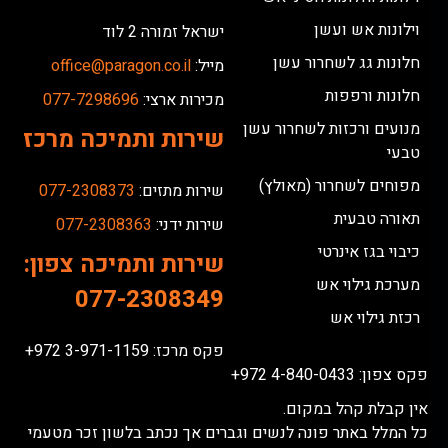
וילונות אש ועשן
ישראל זמורה 2 לוד
חלונות גג לשחרור עשן
מייל:
office@paragon.co.il
חלונות ורפפות
מכירות ארצי:
077-7298696
מנועים ורכזות לשחרור עשן
שירות ותמיכה מרכז
טבעי
מפוחים לשחרור (מאולץ)
שירות מתזים:
077-2308373
תאורה טבעית
שירות ידני:
077-2308363
כיבוי בגז אינרטי
שירות ותמיכה צפון:
מערכת גילוי אש
077-2308349
רכזת גילוי אש
פקס מרכז: 3-971-1159 972+
פקס צפון: 4-840-0433 972+
אין קבלת קהל במקום.
כל המלל באתר פונה לנשים וגברים אך נכתב בלשון זכר מטעמי