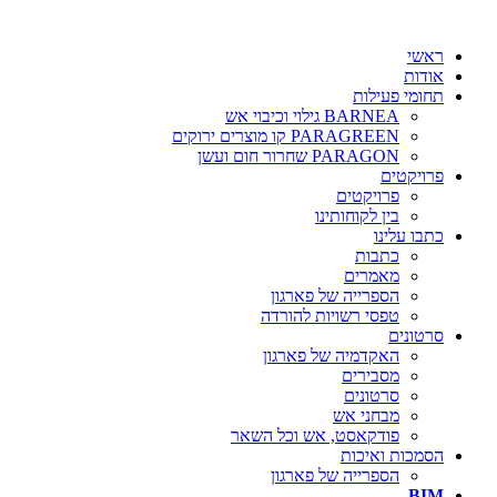
ראשי
אודות
תחומי פעילות
BARNEA גילוי וכיבוי אש
PARAGREEN קו מוצרים ירוקים
PARAGON שחרור חום ועשן
פרויקטים
פרויקטים
בין לקוחותינו
כתבו עלינו
כתבות
מאמרים
הספרייה של פארגון
טפסי רשויות להורדה
סרטונים
האקדמיה של פארגון
מסבירים
סרטונים
מבחני אש
פודקאסט, אש וכל השאר
הסמכות ואיכות
הספרייה של פארגון
BIM