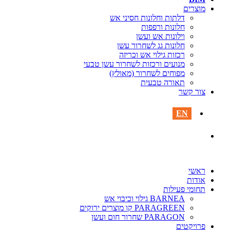
מוצרים‎
דלתות וחלונות חסיני אש
חלונות ורפפות
וילונות אש ועשן
חלונות גג לשחרור עשן
רכזות גילוי אש וכריזה
מנועים ורכזות לשחרור עשן טבעי
מפוחים לשחרור (מאולץ)
תאורה טבעית
צור קשר
EN
ראשי
אודות
תחומי פעילות
BARNEA גילוי וכיבוי אש
PARAGREEN קו מוצרים ירוקים
PARAGON שחרור חום ועשן
פרויקטים