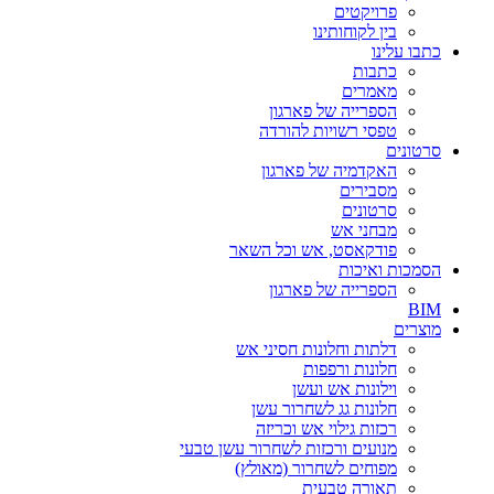
פרויקטים
בין לקוחותינו
כתבו עלינו
כתבות
מאמרים
הספרייה של פארגון
טפסי רשויות להורדה
סרטונים
האקדמיה של פארגון
מסבירים
סרטונים
מבחני אש
פודקאסט, אש וכל השאר
הסמכות ואיכות
הספרייה של פארגון
BIM
מוצרים‎
דלתות וחלונות חסיני אש
חלונות ורפפות
וילונות אש ועשן
חלונות גג לשחרור עשן
רכזות גילוי אש וכריזה
מנועים ורכזות לשחרור עשן טבעי
מפוחים לשחרור (מאולץ)
תאורה טבעית