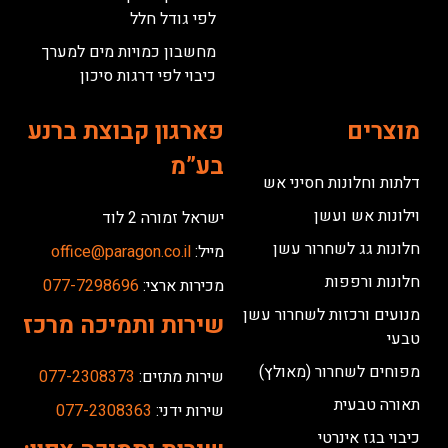
לפי גודל חלל
מחשבון כמויות מים למערך
כיבוי לפי דרגות סיכון
מוצרים
פארגון קבוצת ברנע
בע”מ
דלתות וחלונות חסיני אש
וילונות אש ועשן
ישראל זמורה 2 לוד
חלונות גג לשחרור עשן
מייל:
office@paragon.co.il
חלונות ורפפות
מכירות ארצי:
077-7298696
מנועים ורכזות לשחרור עשן
שירות ותמיכה מרכז
טבעי
מפוחים לשחרור (מאולץ)
שירות מתזים:
077-2308373
תאורה טבעית
שירות ידני:
077-2308363
כיבוי בגז אינרטי