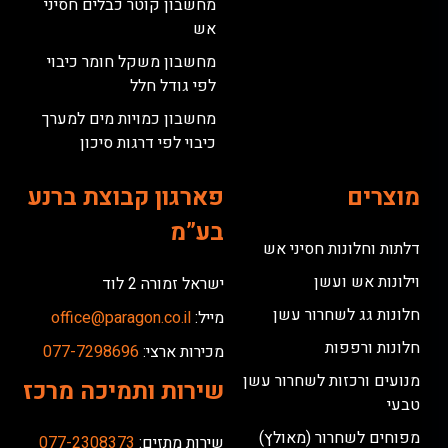
מחשבון קוטר כבלים חסיני
אש
מחשבון משקל חומר כיבוי
לפי גודל חלל
מחשבון כמויות מים למערך
כיבוי לפי דרגות סיכון
מוצרים
פארגון קבוצת ברנע
בע”מ
דלתות וחלונות חסיני אש
וילונות אש ועשן
ישראל זמורה 2 לוד
חלונות גג לשחרור עשן
מייל:
office@paragon.co.il
חלונות ורפפות
מכירות ארצי:
077-7298696
מנועים ורכזות לשחרור עשן
שירות ותמיכה מרכז
טבעי
מפוחים לשחרור (מאולץ)
שירות מתזים:
077-2308373