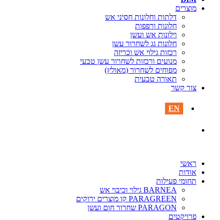
מוצרים‎
דלתות וחלונות חסיני אש
חלונות ורפפות
וילונות אש ועשן
חלונות גג לשחרור עשן
רכזות גילוי אש וכריזה
מנועים ורכזות לשחרור עשן טבעי
מפוחים לשחרור (מאולץ)
תאורה טבעית
צור קשר
EN
ראשי
אודות
תחומי פעילות
BARNEA גילוי וכיבוי אש
PARAGREEN קו מוצרים ירוקים
PARAGON שחרור חום ועשן
פרויקטים