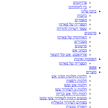
פרויקטים
בין לקוחותינו
כתבו עלינו
כתבות
מאמרים
הספרייה של פארגון
טפסי רשויות להורדה
סרטונים
האקדמיה של פארגון
מסבירים
סרטונים
מבחני אש
פודקאסט, אש וכל השאר
הסמכות ואיכות
הספרייה של פארגון
BIM
מוצרים‎
דלתות וחלונות חסיני אש
חלונות ורפפות
וילונות אש ועשן
חלונות גג לשחרור עשן
רכזות גילוי אש וכריזה
מנועים ורכזות לשחרור עשן טבעי
מפוחים לשחרור (מאולץ)
תאורה טבעית