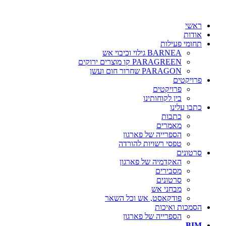
ראשי
אודות
תחומי פעילות
BARNEA גילוי וכיבוי אש
PARAGREEN קו מוצרים ירוקים
PARAGON שחרור חום ועשן
פרויקטים
פרויקטים
בין לקוחותינו
כתבו עלינו
כתבות
מאמרים
הספרייה של פארגון
טפסי רשויות להורדה
סרטונים
האקדמיה של פארגון
מסבירים
סרטונים
מבחני אש
פודקאסט, אש וכל השאר
הסמכות ואיכות
הספרייה של פארגון
BIM