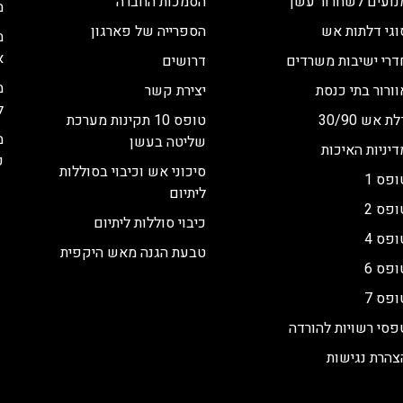
נועים לשחרור עשן
הסמכות החברה
מ
וגי דלתות אש
הספרייה של פארגון
מ
א
דרי ישיבות משרדים
דרושים
מ
וורור בתי כנסת
יצירת קשר
ל
ת אש 30/90
טופס 10 תקינות מערכת
מ
שליטה בעשן
דיניות האיכות
כ
סיכוני אש וכיבוי בסוללות
ופס 1
ליתיום
ופס 2
כיבוי סוללות ליתיום
ופס 4
טבעת הגנה מאש היקפית
ופס 6
ופס 7
פסי רשויות להורדה
צהרת נגישות