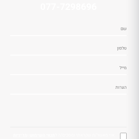
077-7298696
אני מאשר/ת שקראתי ומסכים/ה ל
תנאי השימוש
ו
מדיניות