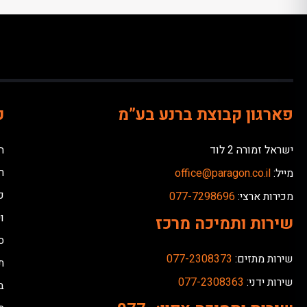
פארגון קבוצת ברנע בע”מ
כ
ישראל זמורה 2 לוד
ח
ר
מייל:
office@paragon.co.il
כ
מכירות ארצי:
077-7298696
ו
שירות ותמיכה מרכז
ס
שירות מתזים:
077-2308373
ת
שירות ידני:
077-2308363
ב