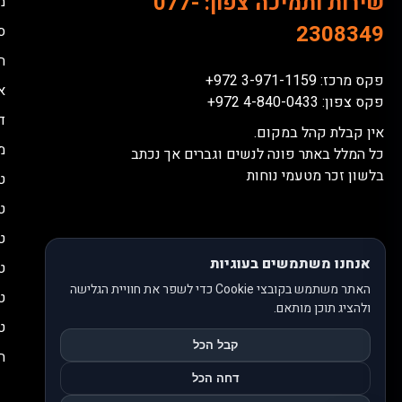
שירות ותמיכה צפון:
077-
מ
2308349
ס
ח
פקס מרכז: 3-971-1159 972+
א
פקס צפון: 4-840-0433 972+
דל
אין קבלת קהל במקום.
מ
כל המלל באתר פונה לנשים וגברים אך נכתב
בלשון זכר מטעמי נוחות
ט
ט
ט
אנחנו משתמשים בעוגיות
ט
האתר משתמש בקובצי Cookie כדי לשפר את חוויית הגלישה
ט
ולהציג תוכן מותאם.
ט
קבל הכל
ה
דחה הכל