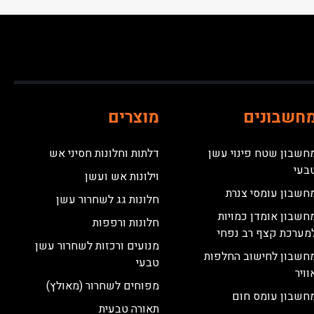
חשבונים
מוצרים
חשבון שטח פינוי עשן
דלתות וחלונות חסיני אש
בעי
וילונות אש ועשן
חשבון עומסי צנרת
חלונות גג לשחרור עשן
חשבון אומדן כמויות
חלונות ורפפות
מערכת קצף רב נפחי
מנועים ורכזות לשחרור עשן
חשבון לחישוב החלפות
טבעי
וויר
מפוחים לשחרור (מאולץ)
חשבון עומס חום
תאורה טבעית