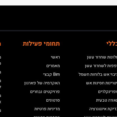
ללי
תחומי פעילות
מ
לונות שחרור עשן
ראשי
מ
ט
פפות לשחרור עשן
מאמרים
מ
יבוי אש בלוחות חשמל
Bim קבצי
מ
יטרינות חסינות אש
האקדמיה של פארגון
ל
פרינקלרים
פרויקטים נבחרים
מ
אורה טבעית
סרטונים
א
דיקת אינטגרציה
מדיניות פרטיות
מ