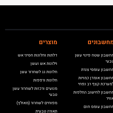
חשבונים
מוצרים
חשבון שטח פינוי עשן
דלתות וחלונות חסיני אש
בעי
וילונות אש ועשן
חשבון עומסי צנרת
חלונות גג לשחרור עשן
חשבון אומדן כמויות
חלונות ורפפות
מערכת קצף רב נפחי
מנועים ורכזות לשחרור עשן
חשבון לחישוב החלפות
טבעי
וויר
מפוחים לשחרור (מאולץ)
חשבון עומס חום
תאורה טבעית