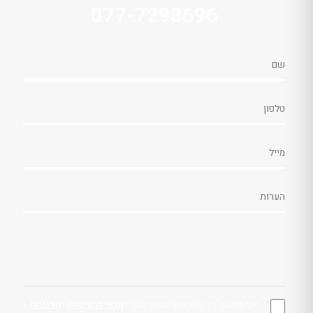
077-7298696
אני מאשר/ת שקראתי ומסכים/ה ל
תנאי השימוש
ו
מדיניות