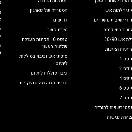
נועים לשחרור עשן
הסמכות החברה
מ
וגי דלתות אש
הספרייה של פארגון
מ
א
דרי ישיבות משרדים
דרושים
מ
וורור בתי כנסת
יצירת קשר
ל
ת אש 30/90
טופס 10 תקינות מערכת
מ
שליטה בעשן
דיניות האיכות
כ
סיכוני אש וכיבוי בסוללות
ופס 1
ליתיום
ופס 2
כיבוי סוללות ליתיום
ופס 4
טבעת הגנה מאש היקפית
ופס 6
ופס 7
פסי רשויות להורדה
צהרת נגישות