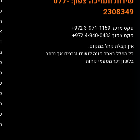
שירות ותמיכה צפון:
077-
מ
2308349
ס
ח
פקס מרכז: 3-971-1159 972+
א
פקס צפון: 4-840-0433 972+
דל
אין קבלת קהל במקום.
מ
כל המלל באתר פונה לנשים וגברים אך נכתב
בלשון זכר מטעמי נוחות
ט
ט
ט
ט
ט
ט
ה