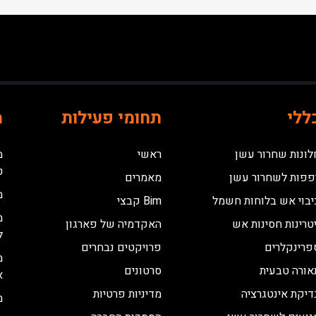
ללי
תחומי פעילות
מ
לונות שחרור עשן
ראשי
מ
ט
פפות לשחרור עשן
מאמרים
מ
יבוי אש בלוחות חשמל
Bim קבצי
מ
יטרינות חסינות אש
האקדמיה של פארגון
ל
פרינקלרים
פרויקטים נבחרים
מ
אורה טבעית
סרטונים
א
דיקת אינטגרציה
מדיניות פרטיות
מ