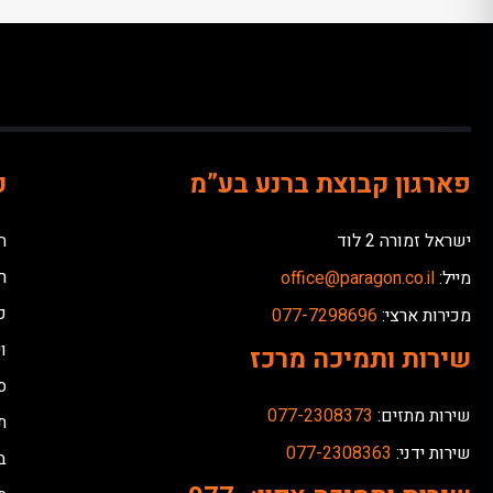
פארגון קבוצת ברנע בע”מ
כ
ישראל זמורה 2 לוד
ח
ר
מייל:
office@paragon.co.il
כ
מכירות ארצי:
077-7298696
ו
שירות ותמיכה מרכז
ס
שירות מתזים:
077-2308373
ת
שירות ידני:
077-2308363
ב