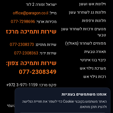
וילונות אש ועשן
ישראל זמורה 2 לוד
חלונות גג לשחרור עשן
מייל:
office@paragon.co.il
חלונות ורפפות
מכירות ארצי:
077-7298696
מנועים ורכזות לשחרור עשן
שירות ותמיכה מרכז
טבעי
מפוחים לשחרור (מאולץ)
שירות מתזים:
077-2308373
תאורה טבעית
שירות ידני:
077-2308363
כיבוי בגז אינרטי
שירות ותמיכה צפון:
מערכת גילוי אש
077-2308349
רכזת גילוי אש
פקס מרכז: 3-971-1159 972+
פקס צפון: 4-840-0433 972+
אנחנו משתמשים בעוגיות
אין קבלת קהל במקום.
האתר משתמש בקובצי Cookie כדי לשפר את חוויית הגלישה
כל המלל באתר פונה לנשים וגברים אך נכתב בלשון זכר מטעמי
ולהציג תוכן מותאם.
נוחות